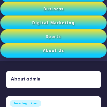
Business
Digital Marketing
Sports
About Us
Skip
to
About admin
content
Posted
Uncategorized