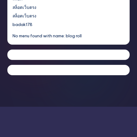
สล็อตเว็บตรง
สล็อตเว็บตรง
badak178
No menu found with name: blog roll