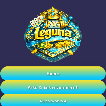
Home
Arts & Entertainment
Automotive