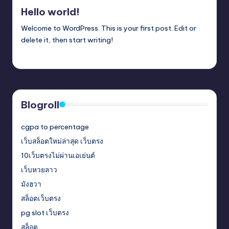
in
Hello world!
Welcome to WordPress. This is your first post. Edit or
delete it, then start writing!
admin
May 19, 2026
Posted
by
Blogroll
cgpa to percentage
เว็บสล็อตใหม่ล่าสุด เว็บตรง
10เว็บตรงไม่ผ่านเอเย่นต์
เว็บหวยลาว
มังฮวา
สล็อตเว็บตรง
pg slot เว็บตรง
สล็อต